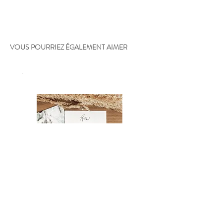
VOUS POURRIEZ ÉGALEMENT AIMER
.
Certificat cadeau
Oniria - 36"x24"