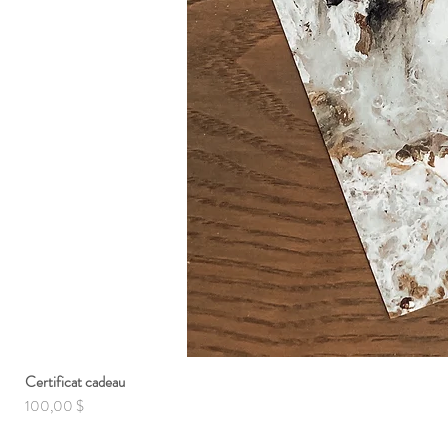
Certificat cadeau
Prix
100,00 $