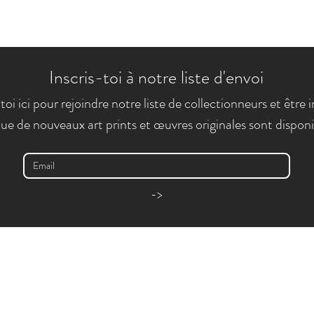
Inscris-toi à notre liste d'envoi
-toi ici pour rejoindre notre liste de collectionneurs et être 
que de nouveaux art prints et œuvres originales sont disponi
->