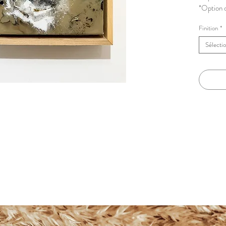
*Option 
Finition
*
Sélecti