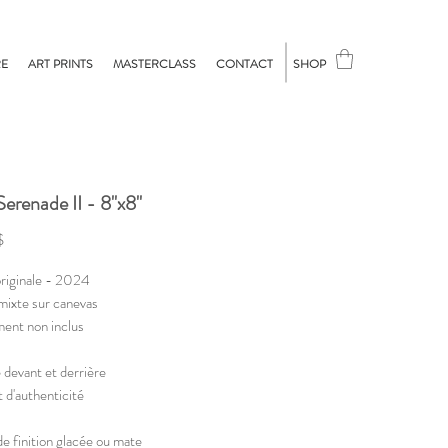
RE
ART PRINTS
MASTERCLASS
CONTACT
SHOP
Serenade II - 8"x8"
Prix
$
riginale - 2024
ixte sur canevas
ent non inclus
 devant et derrière
t d'authenticité
e finition glacée ou mate