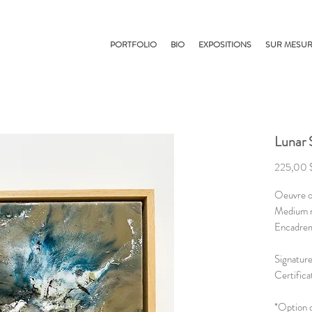
PORTFOLIO
BIO
EXPOSITIONS
SUR MESU
Lunar 
225,00 
Oeuvre o
Medium m
Encadrem
Signature
Certifica
*Option d